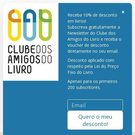
Embalagem e Portes de envio grátis para Portugal Continental. Só paga o
livro. Exclusivo para membros do Clube dos Amigos do Livro.
×
Receba 10% de desconto
em livros!
Subscreva gratuitamente a
Newsletter do Clube dos
Amigos do Livro e receba o
voucher de desconto
diretamente no seu email.
Desconto aplicado com
respeito pela Lei do Preço
Fixo do Livro.
Apenas para os primeiros
200 subscritores.
Quero o meu
desconto!