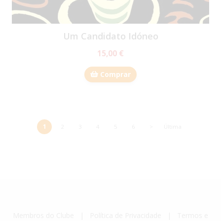
Um Candidato Idóneo
15,00 €
Comprar
1
2
3
4
5
6
>
Última
Membros do Clube
|
Política de Privacidade
|
Termos e