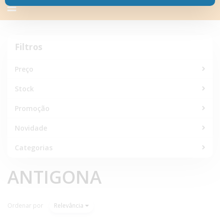
Alternar
navegação
Filtros
Filtros
Preço
Stock
Promoção
Novidade
Categorias
ANTIGONA
Ordenar por
Relevância