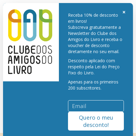
Embalagem e Portes de envio grátis para Portugal Continental. Só paga o
livro. Exclusivo para membros do Clube dos Amigos do Livro.
×
Receba 10% de desconto
em livros!
Subscreva gratuitamente a
Newsletter do Clube dos
Amigos do Livro e receba o
voucher de desconto
diretamente no seu email.
Desconto aplicado com
respeito pela Lei do Preço
Fixo do Livro.
Apenas para os primeiros
200 subscritores.
Quero o meu
desconto!