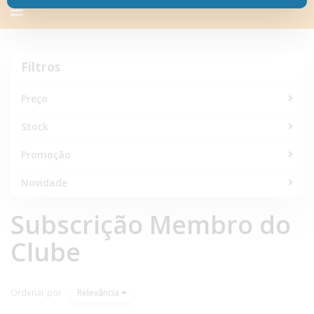
Alternar
navegação
Filtros
Filtros
Preço
Stock
Promoção
Novidade
Subscrição Membro do
Clube
Ordenar por
Relevância