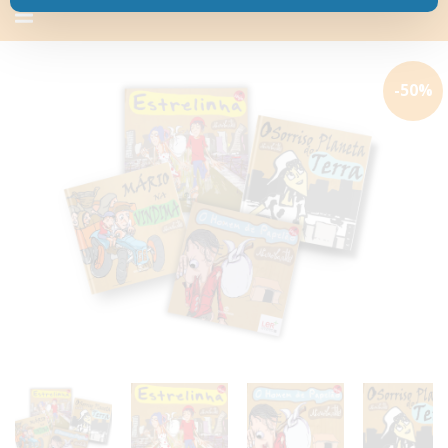
Alternar
navegação
-
50
%