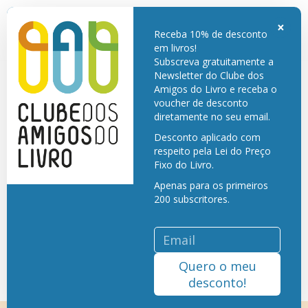
Embalagem e Portes de envio grátis para Portugal Continental. Só paga o
livro. Exclusivo para membros do Clube dos Amigos do Livro.
×
Receba 10% de desconto
em livros!
Subscreva gratuitamente a
Newsletter do Clube dos
Amigos do Livro e receba o
voucher de desconto
diretamente no seu email.
Desconto aplicado com
respeito pela Lei do Preço
Fixo do Livro.
Apenas para os primeiros
200 subscritores.
Quero o meu
desconto!