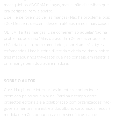
macaquinhos ADORAM mangas, mas a mãe disse-lhes que
era perigoso irem lá abaixo.
E se... e se forem só ver as mangas? Não há problema, pois
não? Descem, descem, descem até aos ramos mais baixos.
OLHEM! Tantas mangas. E se comerem só aquela? Não há
problema, pois não? Mas o aviso da mãe era acertado: no
chão da floresta, bem camuflados, espreitam três tigres
esfomeados! Uma história divertida e cheia de ritmo, sobre
três macaquinhos travessos que não conseguem resistir a
uma manga bem dourada e madura.
SOBRE O AUTOR
Chris Haughton é internacionalmente reconhecido e
premiado pelos seus álbuns. Partilha o tempo entre
projectos editoriais e a colaboração com organizações não-
governamentais. É a estrela dos álbuns cartonados, feitos à
medida de mãos pequenas e com simpáticos cantos