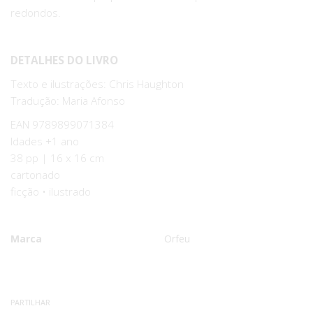
redondos.
DETALHES DO LIVRO
Texto e ilustrações: Chris Haughton
Tradução: Maria Afonso
EAN 9789899071384
Idades +1 ano
38 pp | 16 x 16 cm
cartonado
ficção • ilustrado
Marca
Orfeu
Características
PARTILHAR