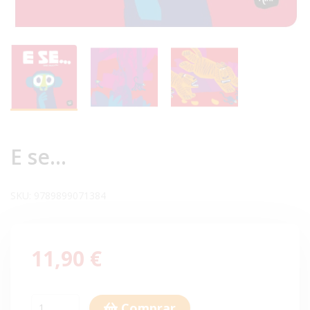
E se...
SKU:
9789899071384
11,90 €
Comprar